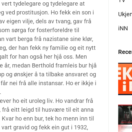
TV
et vert tydelegare og tydelegare at
 ved prostitusjon. Ho fekk ein son i
Ukje
v eigen vilje, dels av tvang, gav frå
iNN
som sørga for fosterforeldre til
n vart berga frå nazistane sine klør,
g, der han fekk ny familie og eit nytt
Rece
̊ galt for han også her hjå oss. Men
e år, medan Berthold framleis bur hjå
p og ønskjer å ta tilbake ansvaret og
r nei frå alle instansar. Ho er ikkje i
.
lever ho eit uroleg liv. Ho vandrar frå
 frå eitt leigd til husvære til eit anna
 Kvar ho enn bur, tek ho menn inn til
 vart gravid og fekk ein gut i 1932,