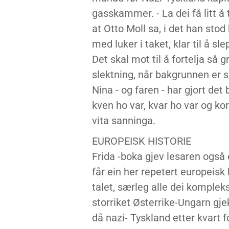
gasskammer. - La dei få litt å
at Otto Moll sa, i det han stod
med luker i taket, klar til å 
Det skal mot til å fortelja sa
slektning, når bakgrunnen er 
Nina - og faren - har gjort det 
kven ho var, kvar ho var og korl
vita sanninga.
EUROPEISK HISTORIE
Frida -boka gjev lesaren også 
får ein her repetert europeisk
talet, særleg alle dei komple
storriket Østerrike-Ungarn gjek
då nazi- Tyskland etter kvart f