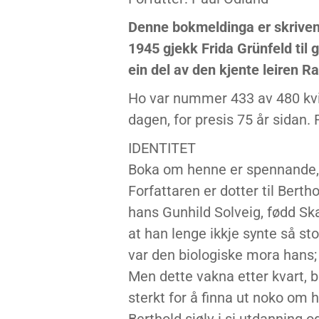
Denne bokmeldinga er skriven 
1945 gjekk Frida Grünfeld til
ein del av den kjente leiren Ra
Ho var nummer 433 av 480 kvi
dagen, for presis 75 år sidan. 
IDENTITET
Boka om henne er spennande, 
Forfattaren er dotter til Bert
hans Gunhild Solveig, fødd Sk
at han lenge ikkje synte så st
var den biologiske mora hans; o
Men dette vakna etter kvart, b
sterkt for å finna ut noko om 