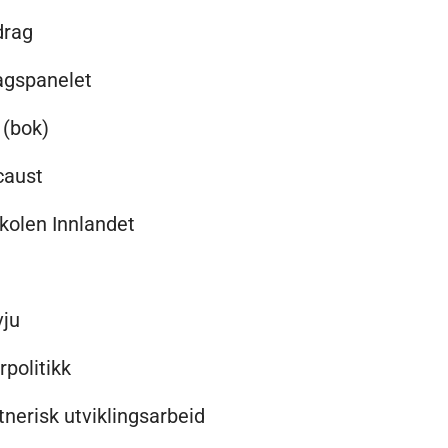
drag
agspanelet
 (bok)
caust
kolen Innlandet
vju
rpolitikk
nerisk utviklingsarbeid