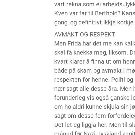
vart rekna som ei arbeidsulyk
Kven var far til Berthold? Kansk
gong, og definitivt ikkje korkj
AVMAKT OG RESPEKT
Men Frida har det me kan kalla 
skal få knekka meg, liksom. D
kvart klarer å finna ut om h
både på skam og avmakt i møt
respekten for henne. Politi og 
nær sagt alle desse åra. Men h
forunderleg vis også ganske le
om ho aldri kunne skjula sin 
sagt om desse fem forferdelege
Det let eg liggja her. Men til sl
månad før Nazi-Tyskland kapit