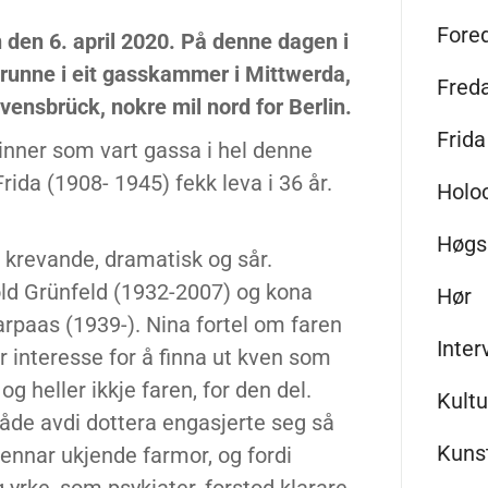
Fore
den 6. april 2020. På denne dagen i
 grunne i eit gasskammer i Mittwerda,
Fred
vensbrück, nokre mil nord for Berlin.
Frida
nner som vart gassa i hel denne
Frida (1908- 1945) fekk leva i 36 år.
Holo
Høgs
krevande, dramatisk og sår.
hold Grünfeld (1932-2007) og kona
Hør
arpaas (1939-). Nina fortel om faren
Inter
or interesse for å finna ut kven som
g heller ikkje faren, for den del.
Kultu
åde avdi dottera engasjerte seg så
Kunst
hennar ukjende farmor, og fordi