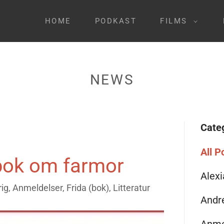
HOME
PODKAST
FILMS
NEWS
Cate
All P
bok om farmor
Alexi
g, Anmeldelser, Frida (bok), Litteratur
Andr