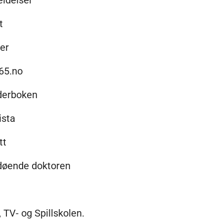
ldelser
t
ler
65.no
derboken
ista
tt
døende doktoren
, TV- og Spillskolen.