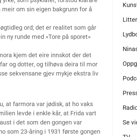
g yrke, som psykiater, forstod klarare
Kunst
ta meir om sin eigen bakgrunn for å
Litte
 høgtidleg ord; det er realitet som går
Lydb
 I ein ny runde med «Tore på sporet»
Nina
mora kjem det eire innskot der det
Oppg
r og dotter, og tilhøva deira til mor
se sekvensane gjev mykje ekstra liv
Podc
Pres
u, at farmora var jødisk, at ho vaks
Radi
ien levde i enkle kår, at Frida vart
Se v
 aust i det som den gongen var
ho som 23-åring i 1931 første gongen