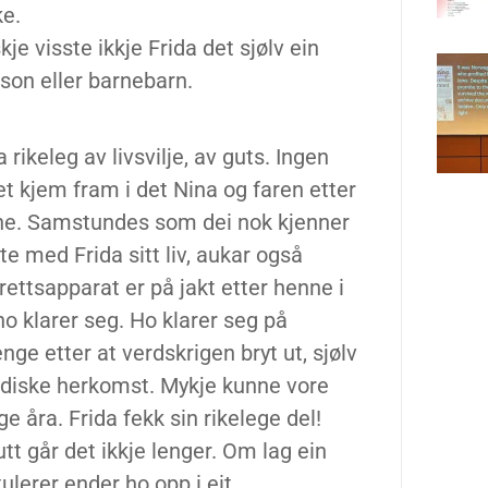
ke.
je visste ikkje Frida det sjølv ein
e son eller barnebarn.
rikeleg av livsvilje, av guts. Ingen
et kjem fram i det Nina og faren etter
enne. Samstundes som dei nok kjenner
e med Frida sitt liv, aukar også
rettsapparat er på jakt etter henne i
o klarer seg. Ho klarer seg på
nge etter at verdskrigen bryt ut, sjølv
jødiske herkomst. Mykje kunne vore
 åra. Frida fekk sin rikelege del!
utt går det ikkje lenger. Om lag ein
ulerer ender ho opp i eit