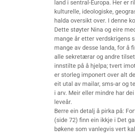
land i sentral-Europa. Her er ri
kulturelle, ideologiske, geogra
halda oversikt over. I denne k
Dette støyter Nina og eire medh
mange år etter verdskrigens s
mange av desse landa, for å fi
alle sekretærar og andre tilse
innstilte på å hjelpa; tvert i
er storleg imponert over alt de
eit utal av mailar, sms-ar og te
i arv. Meir eller mindre har dei
leveår.
Berre ein detalj å pirka på: 
(side 72) finn ein ikkje i Det 
bøkene som vanlegvis vert kal