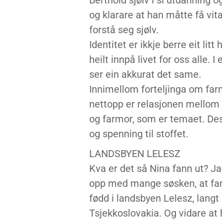
Berthold sjølv i si utdanning o
og klarare at han måtte få vi
forstå seg sjølv.
Identitet er ikkje berre eit litt
heilt innpå livet for oss alle.
ser ein akkurat det same.
Innimellom forteljinga om far
nettopp er relasjonen mellom fa
og farmor, som er temaet. Des
og spenning til stoffet.
LANDSBYEN LELESZ
Kva er det så Nina fann ut? Ja
opp med mange søsken, at famil
fødd i landsbyen Lelesz, langt
Tsjekkoslovakia. Og vidare at 