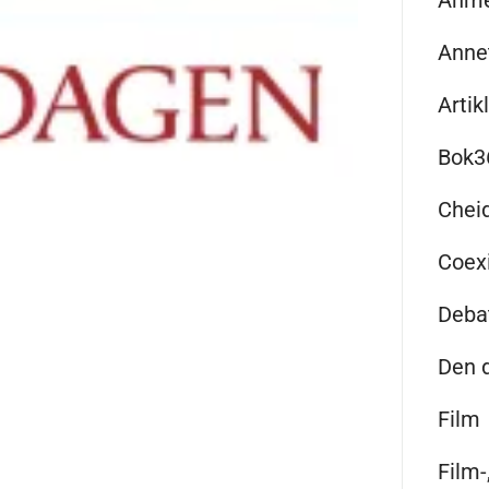
Anme
Anne
Artik
Bok3
Chei
Coex
Deba
Den 
Film
Film-