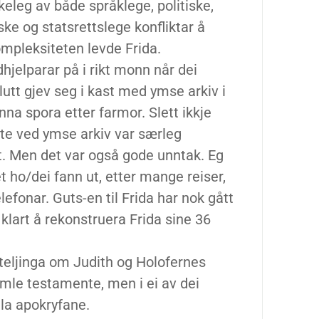
keleg av både språklege, politiske,
ske og statsrettslege konfliktar å
ompleksiteten levde Frida.
jelparar på i rikt monn når dei
lutt gjev seg i kast med ymse arkiv i
nna spora etter farmor. Slett ikkje
tte ved ymse arkiv var særleg
mot. Men det var også gode unntak. Eg
t ho/dei fann ut, etter mange reiser,
lefonar. Guts-en til Frida har nok gått
 klart å rekonstruera Frida sine 36
Forteljinga om Judith og Holofernes
gamle testamente, men i ei av dei
la apokryfane.