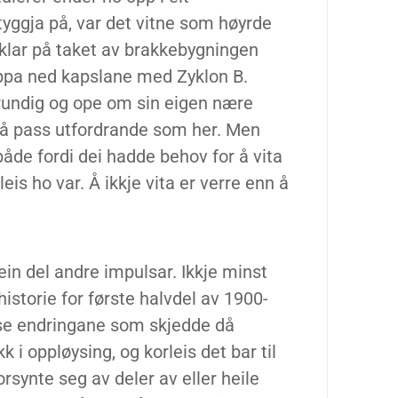
 tyggja på, var det vitne som høyrde
 klar på taket av brakkebygningen
sleppa ned kapslane med Zyklon B.
̊ grundig og ope om sin eigen nære
så pass utfordrande som her. Men
både fordi dei hadde behov for å vita
eis ho var. Å ikkje vita er verre enn å
ein del andre impulsar. Ikkje minst
 historie for første halvdel av 1900-
kse endringane som skjedde då
k i oppløysing, og korleis det bar til
orsynte seg av deler av eller heile