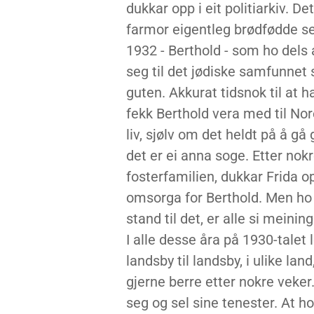
dukkar opp i eit politiarkiv. D
farmor eigentleg brødfødde seg
1932 - Berthold - som ho dels a
seg til det jødiske samfunnet 
guten. Akkurat tidsnok til at ha
fekk Berthold vera med til Nore
liv, sjølv om det heldt på å ga
det er ei anna soge. Etter nokr
fosterfamilien, dukkar Frida op
omsorga for Berthold. Men ho få
stand til det, er alle si meining
I alle desse åra på 1930-talet 
landsby til landsby, i ulike land,
gjerne berre etter nokre veker.
seg og sel sine tenester. At ho