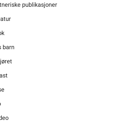
neriske publikasjoner
ratur
ok
s barn
jøret
ast
se
o
ideo