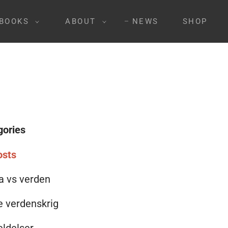
BOOKS
ABOUT
NEWS
SHOP
gories
osts
a vs verden
e verdenskrig